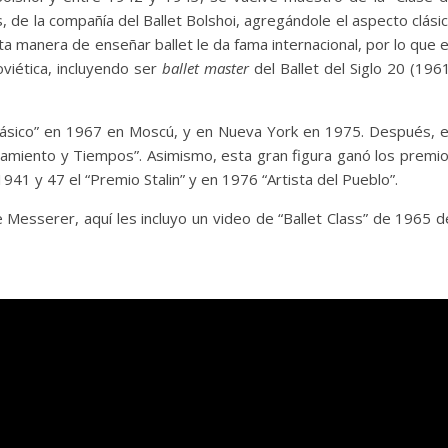
s, de la compañía del Ballet Bolshoi, agregándole el aspecto clási
ta manera de enseñar ballet le da fama internacional, por lo que 
oviética, incluyendo ser
ballet master
del Ballet del Siglo 20 (196
 Clásico” en 1967 en Moscú, y en Nueva York en 1975. Después, 
samiento y Tiempos”. Asimismo, esta gran figura ganó los premi
941 y 47 el “Premio Stalin” y en 1976 “Artista del Pueblo”.
esserer, aquí les incluyo un video de “Ballet Class” de 1965 d