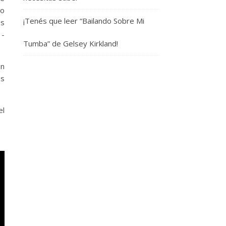
co
¡Tenés que leer “Bailando Sobre Mi
es
1-
Tumba” de Gelsey Kirkland!
en
os
el