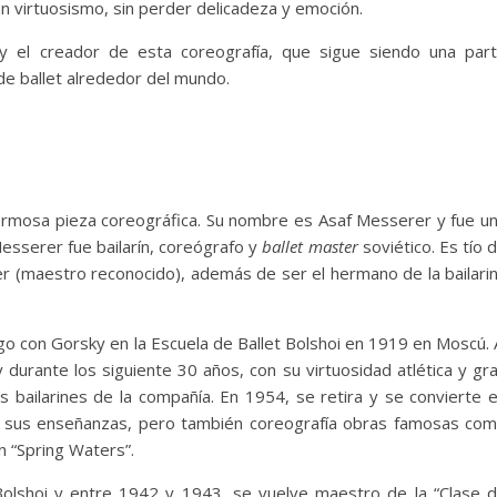
ran virtuosismo, sin perder delicadeza y emoción.
y el creador de esta coreografía, que sigue siendo una par
e ballet alrededor del mundo.
rmosa pieza coreográfica. Su nombre es Asaf Messerer y fue u
 Messerer fue bailarín, coreógrafo y
ballet master
soviético. Es tío 
r (maestro reconocido), además de ser el hermano de la bailari
go con Gorsky en la Escuela de Ballet Bolshoi en 1919 en Moscú. 
 durante los siguiente 30 años, con su virtuosidad atlética y gr
 bailarines de la compañía. En 1954, se retira y se convierte 
e sus enseñanzas, pero también coreografía obras famosas co
ón “Spring Waters”.
olshoi y entre 1942 y 1943, se vuelve maestro de la “Clase 