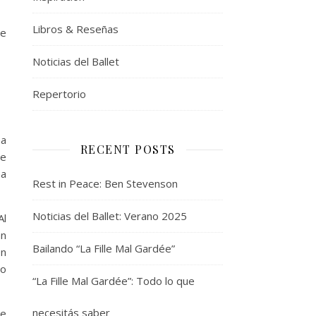
Libros & Reseñas
te
Noticias del Ballet
Repertorio
na
RECENT POSTS
de
na
Rest in Peace: Ben Stevenson
Noticias del Ballet: Verano 2025
Al
an
Bailando “La Fille Mal Gardée”
en
mo
“La Fille Mal Gardée”: Todo lo que
necesitás saber
de