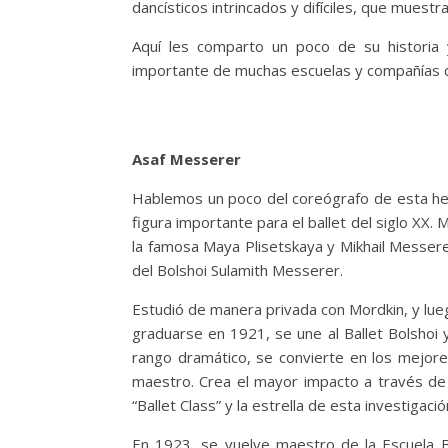
dancísticos intrincados y difíciles, que muest
Aquí les comparto un poco de su historia 
importante de muchas escuelas y compañías d
Asaf Messerer
Hablemos un poco del coreógrafo de esta he
figura importante para el ballet del siglo XX.
la famosa Maya Plisetskaya y Mikhail Messere
del Bolshoi Sulamith Messerer.
Estudió de manera privada con Mordkin, y lue
graduarse en 1921, se une al Ballet Bolshoi y
rango dramático, se convierte en los mejores
maestro. Crea el mayor impacto a través d
“Ballet Class” y la estrella de esta investigaci
En 1923, se vuelve maestro de la Escuela B