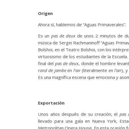
Origen
Ahora sí, hablemos de “Aguas Primaverales”.
Es un
pas de deux
de unos 2 minutos de dur
música de Sergei Rachmaninoff “Aguas Primave
Bolshoi, en el Teatro Bolshoi, con los intérp
virtuosismo de los estudiantes de la Escuela
final del
pas de deu
x, donde el hombre levant
rond de jambe en l’air
(literalmente
en l’air
), 
Es una magnífica escena que emociona y asom
Exportación
Unos años después de su creación, el
pas
llevado para una gala en Nueva York, Est
Metropolitan Opera House. En esta ocasión fu