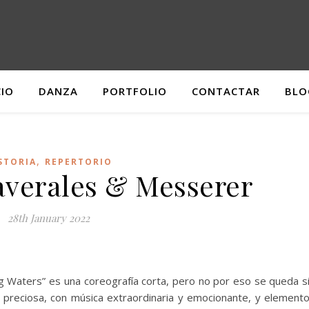
CIO
DANZA
PORTFOLIO
CONTACTAR
BLO
,
STORIA
REPERTORIO
verales & Messerer
28th January 2022
g Waters” es una coreografía corta, pero no por eso se queda s
ón preciosa, con música extraordinaria y emocionante, y element