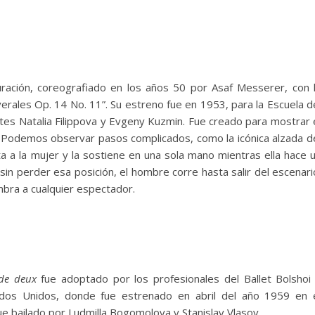
ación, coreografiado en los años 50 por Asaf Messerer, con 
rales Op. 14 No. 11”. Su estreno fue en 1953, para la Escuela d
retes Natalia Filippova y Evgeny Kuzmin. Fue creado para mostrar 
. Podemos observar pasos complicados, como la icónica alzada d
a a la mujer y la sostiene en una sola mano mientras ella hace 
y sin perder esa posición, el hombre corre hasta salir del escenari
bra a cualquier espectador.
 de deux
fue adoptado por los profesionales del Ballet Bolshoi
ados Unidos, donde fue estrenado en abril del año 1959 en 
e bailado por Ludmilla Bogomolova y Stanislav Vlasov.